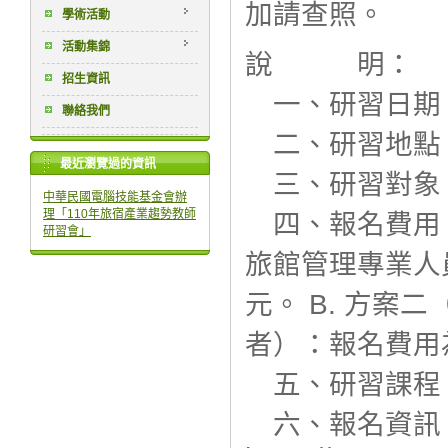
加
請查照。
學術活動
活動集錦
說 明：
招生資訊
一、研習日期：
聯絡我們
二、研習地點
最近瀏覽過的資訊
三、研習對象
中華民國電腦技能基金會辦
理「110年旅宿產業趨勢教師
四、報名費用：
研習會」
旅館管理專業人
元。
B.
方案二
者
）：報名費用為$
五、研習課程
六、報名資訊：