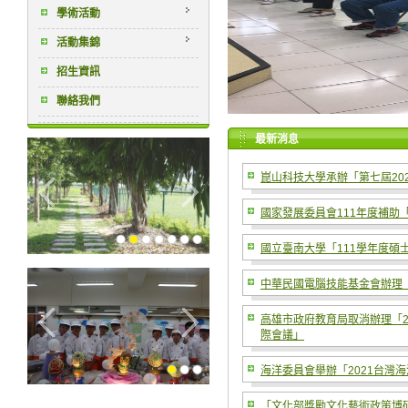
學術活動
活動集錦
招生資訊
聯絡我們
最新消息
崑山科技大學承辦「第七屆20
國家發展委員會111年度補助
國立臺南大學「111學年度碩
中華民國電腦技能基金會辦理「
高雄市政府教育局取消辦理「2
際會議」
海洋委員會舉辦「2021台灣
「文化部獎勵文化藝術政策博