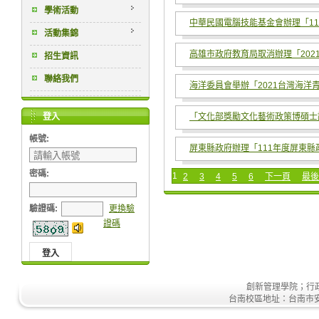
學術活動
中華民國電腦技能基金會辦理「1
活動集錦
高雄市政府教育局取消辦理「20
招生資訊
聯絡我們
海洋委員會舉辦「2021台灣海洋
登入
「文化部獎勵文化藝術政策博碩士
帳號:
屏東縣政府辦理「111年度屏東
密碼:
1
2
3
4
5
6
下一頁
最後
驗證碼
:
更換驗
證碼
創新管理學院；行政大樓
台南校區地址：台南市安南區安